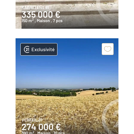
RABASTENS 81
335 000 €
2
150 m
, Maison
, 7 pcs
Exclusivité
VERFEIL 31
274 000 €
2
390 m
, Maison
, 10 pcs