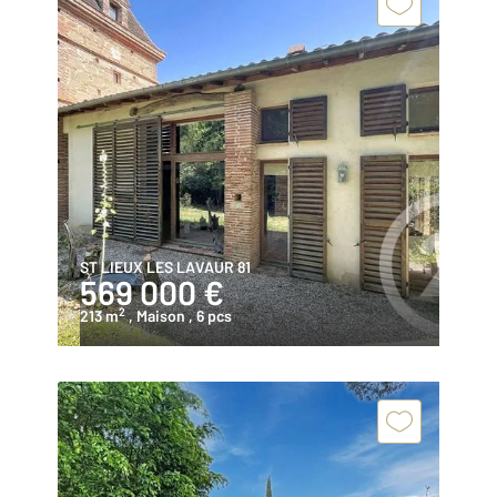
ST LIEUX LES LAVAUR 81
569 000 €
2
213 m
, Maison
, 6 pcs