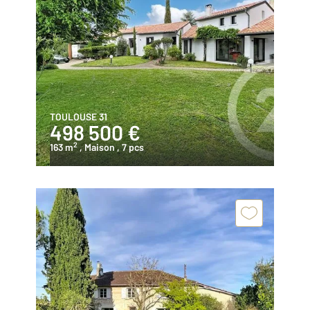
TOULOUSE 31
498 500 €
2
163 m
, Maison
, 7 pcs