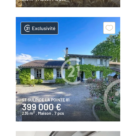
Exclusivité
ST SULPICE LA POINTE 81
399 000 €
2
235 m
, Maison
, 7 pcs