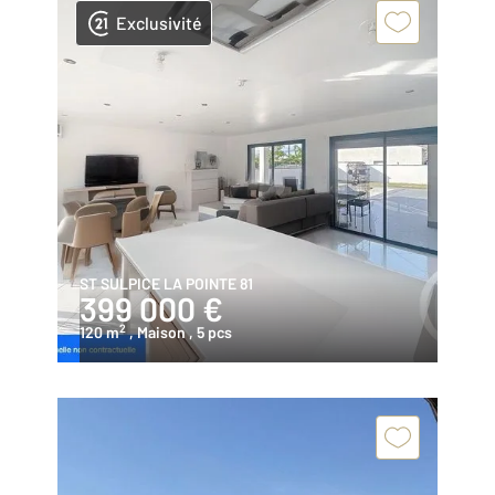
Exclusivité
ST SULPICE LA POINTE 81
399 000 €
2
120 m
, Maison
, 5 pcs